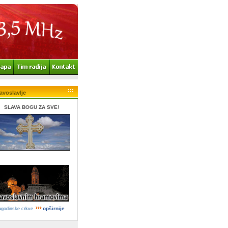
:::
avoslavlje
SLAVA BOGU ZA SVE!
opširnije
agodinske crkve