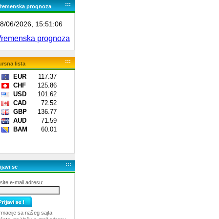
:::
Vremenska prognoza
:::
rsna lista
:::
ijavi se
ite e-mail adresu:
rmacije sa našeg sajta