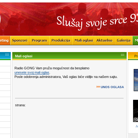
:::
:::
Mali oglasi
Pr
Radio GONG Vam pruža mogućnost da besplatno
unesete svoj mali oglas
.
Posle odobrenja administratora, Vaš oglas biće vidljiv na našem sajtu.
UNOS OGLASA
strana:
J