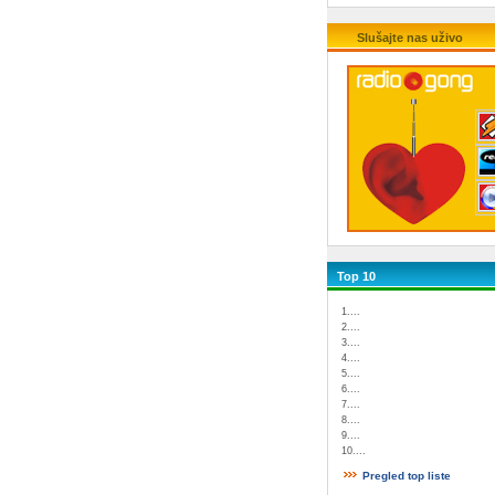
Slušajte nas uživo
Top 10
1....
2....
3....
4....
5....
6....
7....
8....
9....
10....
Pregled top liste