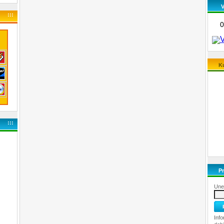
:::
Ku
:::
Pr
Unes
Info