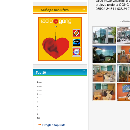
ali se može iznajmiti i d
brojeve telefona GONG r
:::
035/24 24 54 i 035/24 27
Slušajte nas uživo
(klikni
:::
Top 10
1....
2....
3....
4....
5....
6....
7....
8....
9....
10....
Pregled top liste