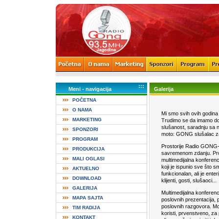
:::
Meni - navigacija
Galerija
POČETNA
O NAMA
Mi smo svih ovih godina 
MARKETING
Trudimo se da imamo dob
slušanost, saradnju sa 
SPONZORI
moto: GONG slušalac zas
PROGRAM
Prostorije Radio GONG-
PRODUKCIJA
savremenom zdanju. Prost
MALI OGLASI
multimedijalna konferenc
koji je ispunio sve što sm
AKTUELNO
funkcionalan, ali je ente
DOWNLOAD
klijenti, gosti, slušaoci...
GALERIJA
Multimedijalna konferen
MAPA SAJTA
poslovnih prezentacija, 
poslovnih razgovora. Mo
TIM RADIJA
koristi, prvenstveno, za
KONTAKT