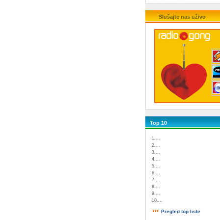
Slušajte nas uživo
Top 10
1....
2....
3....
4....
5....
6....
7....
8....
9....
10....
Pregled top liste