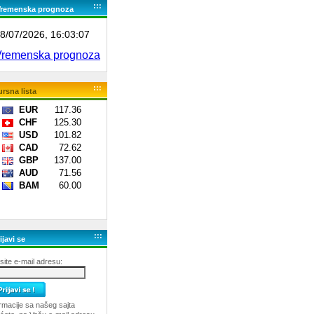
:::
Vremenska prognoza
:::
rsna lista
:::
ijavi se
ite e-mail adresu:
rmacije sa našeg sajta