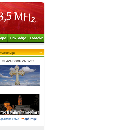
:::
avoslavlje
SLAVA BOGU ZA SVE!
opširnije
agodinske crkve