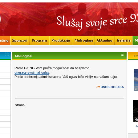
:::
:::
Mali oglasi
Pr
Radio GONG Vam pruža mogućnost da besplatno
unesete svoj mali oglas
.
Posle odobrenja administratora, Vaš oglas biće vidljiv na našem sajtu.
UNOS OGLASA
strana:
J