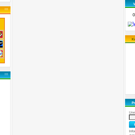
:::
Ku
:::
Pr
Unes
Info