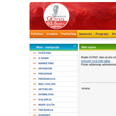
:::
Meni - navigacija
Mali oglasi
POČETNA
Radio GONG Vam pruža mo
O NAMA
unesete svoj mali oglas
.
MARKETING
Posle odobrenja administrato
SPONZORI
PROGRAM
PRODUKCIJA
MALI OGLASI
strana:
AKTUELNO
DOWNLOAD
GALERIJA
MAPA SAJTA
TIM RADIJA
KONTAKT