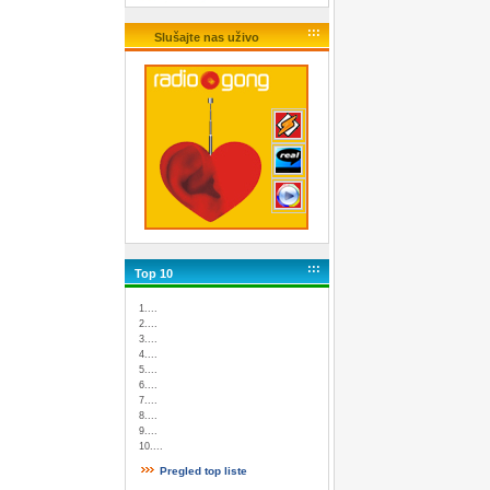
:::
Slušajte nas uživo
:::
Top 10
1....
2....
3....
4....
5....
6....
7....
8....
9....
10....
Pregled top liste