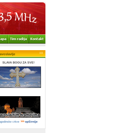
:::
avoslavlje
SLAVA BOGU ZA SVE!
opširnije
agodinske crkve