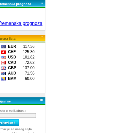
:::
Vremenska prognoza
:::
rsna lista
:::
ijavi se
ite e-mail adresu:
rmacije sa našeg sajta