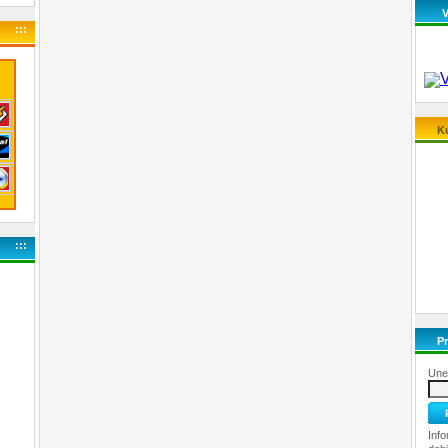
:::
Ku
:::
Pr
Unes
Info