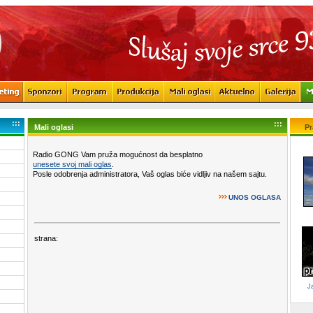
:::
:::
Mali oglasi
Pr
Radio GONG Vam pruža mogućnost da besplatno
unesete svoj mali oglas
.
Posle odobrenja administratora, Vaš oglas biće vidljiv na našem sajtu.
UNOS OGLASA
strana:
J