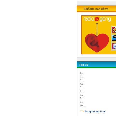
Slušajte nas uživo
Top 10
1....
2....
3....
4....
5....
6....
7....
8....
9....
10....
Pregled top liste