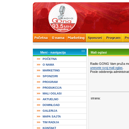
:::
Meni - navigacija
Mali oglasi
POČETNA
Radio GONG Vam pruža mo
O NAMA
unesete svoj mali oglas
.
MARKETING
Posle odobrenja administrato
SPONZORI
PROGRAM
PRODUKCIJA
MALI OGLASI
strana:
AKTUELNO
DOWNLOAD
GALERIJA
MAPA SAJTA
TIM RADIJA
KONTAKT