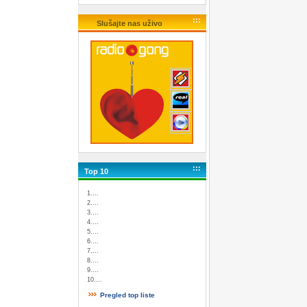
:::
Slušajte nas uživo
:::
Top 10
1....
2....
3....
4....
5....
6....
7....
8....
9....
10....
Pregled top liste