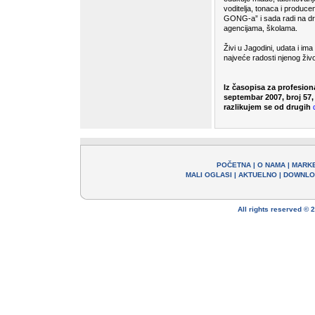
voditelja, tonaca i produce
GONG-a” i sada radi na dr
agencijama, školama.
Živi u Jagodini, udata i ima
najveće radosti njenog živo
Iz časopisa za profesion
septembar 2007, broj 57, 
razlikujem se od drugih
POČETNA
|
O NAMA
|
MARK
MALI OGLASI
|
AKTUELNO
|
DOWNLO
All rights reserved ©