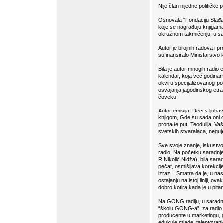
Nije član nijedne političke pa
Osnovala “Fondaciju Slađan
koje se nagrađuju knjigama 
okružnom takmičenju, u sa
Autor je brojnih radova i pro
sufinansiralo Ministarstvo 
Bila je autor mnogih radio e
kalendar, koja već godinam
okviru specijalizovanog-p
osvajanja jagodinskog etra, 
čoveku.
Autor emisija: Deci s ljuba
knjigom, Gde su sada oni 
pronađe put, Teodulija, Vaš
svetskih stvaralaca, neguje
Sve svoje znanje, iskustv
radio. Na početku saradnje,
R.Nikolić Nidža), bila sara
pečat, osmišljava korekcije 
izraz... Smatra da je, u na
ostajanju na istoj liniji, o
dobro kotira kada je u pita
Na GONG radiju, u saradnji
“školu GONG-a”, za radio vo
producente u marketingu, g
edukuje mlade, talentovanje 