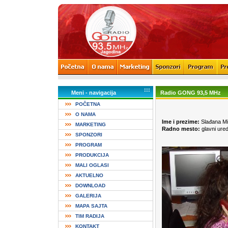
:::
Meni - navigacija
Radio GONG 93,5 MHz
POČETNA
O NAMA
Ime i prezime:
Slađana Mil
MARKETING
Radno mesto:
glavni ured
SPONZORI
PROGRAM
PRODUKCIJA
MALI OGLASI
AKTUELNO
DOWNLOAD
GALERIJA
MAPA SAJTA
TIM RADIJA
KONTAKT