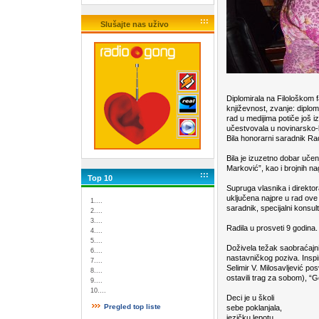
:::
Slušajte nas uživo
Diplomirala na Filološkom f
književnost, zvanje: diplomi
rad u medijima potiče još i
učestvovala u novinarsko-bib
Bila honorarni saradnik R
Bila je izuzetno dobar uče
Marković”, kao i brojnih na
:::
Top 10
Supruga vlasnika i direkto
uključena najpre u rad ove
1....
saradnik, specijalni konsu
2....
3....
Radila u prosveti 9 godina.
4....
5....
Doživela težak saobraćajni 
6....
nastavničkog poziva. Inspi
7....
Selimir V. Milosavljević po
8....
ostavili trag za sobom), “
9....
10....
Deci je u školi
Pregled top liste
sebe poklanjala,
jezičku lepotu