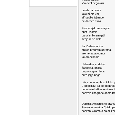
k”o cvet negovala.
Letela na cveće
koje pčela voli,
al” sudba joj trude
ne darova školi.
Prometejskom snagom
opet uzletela,
pa svim bićem gaji
svoje duše dela.
Za Radio-stanicu
prelep program sprema,
vremena za odmor
takoreći nema.
U društvu je stalno
časopisa, knjiga:
da pomogne pisca
prva joj je briga!
Bila je vesela ptica, letela,
u lepoj glavi da se od mrak
duhovnim krilima – učena i 
pohvale i nagrade samo Bog
Selimir V. 
Dobitnik Arhijerejske gram
Preosveštenstva Episkopa
dobitnik Gramate za služenj